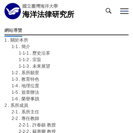
跳
國立臺灣海洋大學
到
海洋法律研究所
主
要
網站導覽
內
容
1 . 關於本所
區
1-1 . 簡介
1-1-1 . 歷史沿革
1-1-2 . 宗旨
1-1-3 . 未來展望
1-2 . 系所願景
1-3 . 教育特色
1-4 . 地理位置
1-5 . 規章辦法
1-6 . 榮譽事蹟
2 . 系所成員
2-1 . 系所主任
2-2 . 專任教師
2-2-1 . 許春鎮 教授
2-2-2 . 蘇惠卿 教授