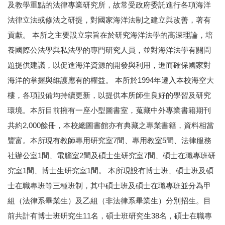
及教學重點的法律專業研究所，故常受政府委託進行各項海洋
法律立法或修法之研提，對國家海洋法制之建立與改善，著有
貢獻。 本所之主要設立宗旨在於研究海洋法學的高深理論，培
養國際公法學與私法學的專門研究人員，並對海洋法學有關問
題提供建議，以促進海洋資源的開發與利用，進而確保國家對
海洋的掌握與維護應有的權益。 本所於1994年遷入本校海空大
樓，各項設備均持續更新，以提供本所師生良好的學習及研究
環境。本所目前擁有一座小型圖書室，蒐藏中外專業書籍期刊
共約2,000餘冊，本校總圖書館亦有典藏之專業書籍，資料相當
豐富。本所現有教師專用研究室7間、專用教室5間、法律服務
社辦公室1間、電腦室2間及碩士生研究室7間、碩士在職專班研
究室1間、博士生研究室1間。 本所現設有博士班、碩士班及碩
士在職專班等三種班制，其中碩士班及碩士在職專班並分為甲
組（法律系畢業生）及乙組（非法律系畢業生）分別招生。目
前共計有博士班研究生11名，碩士班研究生38名，碩士在職專