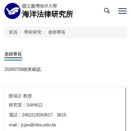
跳
國立臺灣海洋大學
到
海洋法律研究所
主
要
內
首頁
學術研究
老師專長
容
區
老師專長
20260706檢查確認。
饒瑞正 教授
研究室：SAH612
電話：24622192#3617、3615
mail：jcjao@ntou.edu.tw