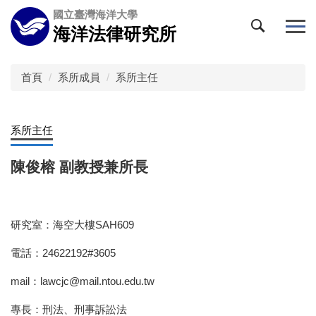
跳
國立臺灣海洋大學
到
海洋法律研究所
主
要
內
首頁
系所成員
系所主任
容
區
系所主任
陳俊榕 副教授兼所長
研究室：海空大樓SAH609
電話：24622192#3605
mail：lawcjc@mail.ntou.edu.tw
專長：刑法、刑事訴訟法