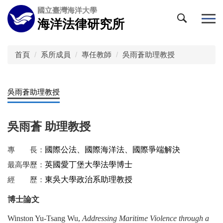
跳
國立臺灣海洋大學
到
海洋法律研究所
主
要
內
首頁
系所成員
專任教師
吳雨蒼助理教授
容
區
吳雨蒼助理教授
吳雨蒼 助理教授
專 長：
國際公法、國際海洋法、國際爭端解決
最高學歷：
英國愛丁堡大學法學博士
經 歷：
東吳大學政治系助理教授
博士論文
Winston Yu-Tsang Wu,
Addressing Maritime Violence through a