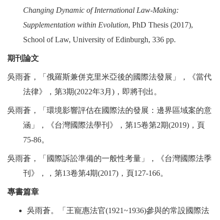
Changing Dynamic of International Law-Making:
Supplementation within Evolution
, PhD Thesis (2017),
School of Law, University of Edinburgh, 336 pp.
期刊論文
吳雨蒼，「俄羅斯兼併克里米亞後的國際法發展」，《當代
法律》，第
3
期
(2022
年
3
月
)
，即將刊出。
吳雨蒼，「環境影響評估在國際法的發展：邊界區域案的意
涵」，《台灣國際法學刊》，第
15
卷第
2
期
(2019)
，頁
75-86
。
吳雨蒼，「國際訴訟準備的一般性考量」，《台灣國際法季
刊》，，第
13
卷第
4
期
(2017)
，頁
127-166
。
專書篇章
吳雨蒼。「王寵惠法官
(1921~1936)
參與的常設國際法