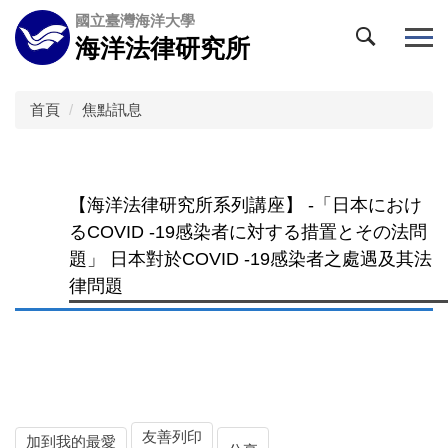
跳
國立臺灣海洋大學
到
海洋法律研究所
主
要
內
首頁
焦點訊息
容
區
【海洋法律研究所系列講座】 -「日本におけ
るCOVID -19感染者に対する措置とその法問
題」 日本對於COVID -19感染者之處遇及其法
律問題
友善列印
加到我的最愛