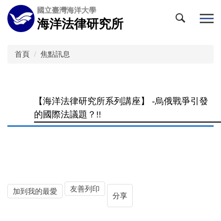
跳
國立臺灣海洋大學
到
海洋法律研究所
主
要
內
首頁
焦點訊息
容
區
【海洋法律研究所系列講座】 -烏俄戰爭引發
的國際法議題？!!
友善列印
加到我的最愛
分享