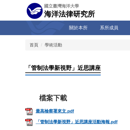
跳
國立臺灣海洋大學
到
海洋法律研究所
主
要
關於本所
系所成員
內
容
區
首頁
學術活動
「管制法學新視野」近思講座
最高檢察署來文.pdf
「管制法學新視野」近思講座活動海報.pdf