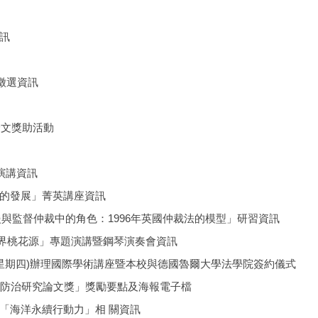
訊
」徵選資訊
論文獎助活動
演講資訊
的發展」菁英講座資訊
援與監督仲裁中的角色：1996年英國仲裁法的模型」研習資訊
界桃花源」專題演講暨鋼琴演奏會資訊
日(星期四)辦理國際學術講座暨本校與德國魯爾大學法學院簽約儀式
罪防治研究論文獎」獎勵要點及海報電子檔
「海洋永續行動力」相 關資訊