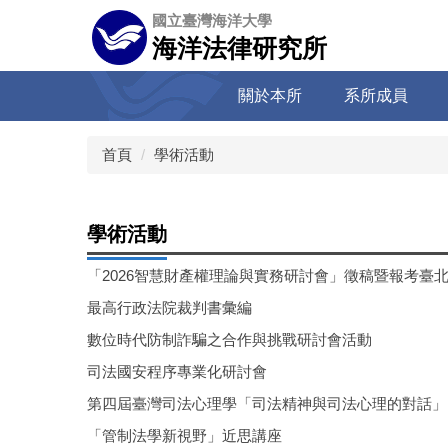
跳
國立臺灣海洋大學
到
海洋法律研究所
主
要
關於本所
系所成員
內
容
區
首頁
學術活動
學術活動
「2026智慧財產權理論與實務研討會」徵稿暨報考臺
最高行政法院裁判書彙編
數位時代防制詐騙之合作與挑戰研討會活動
司法國安程序專業化研討會
第四屆臺灣司法心理學「司法精神與司法心理的對話」
「管制法學新視野」近思講座