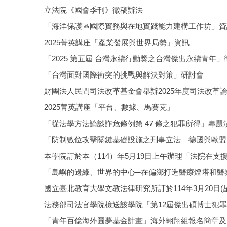
立法院《國會季刊》徵稿辦法
「海洋保護區國際實務與在地實踐能力建構工作坊」資
2025菁英講座「產業發展與世界局勢」資訊
「2025 第五屆 台灣永續行動獎之台灣傑出永續青年
「台灣面對國際衝突的挑戰與解決對策」研討會
財團法人民間司法改革基金會舉辦2025年度司法改革
2025菁英講座「平台、數據、馬賽克」
「從法學方法論談詐危條例第 47 條之犯罪所得」專題
「防制數位攻擊關鍵基礎設施之刑事立法—德國與歐盟
本學院訂於本（114）年5月19日上午辦理「法院在支
「島嶼的邊緣、世界的中心─在偏鄉打造醫療燈塔和醫
​國立臺北教育大學文教法律研究所訂於114年3月20
法務部司法官學院檢送該學院「第12屆傑出碩博士犯
「青年百億海外圓夢基金計畫」海外翱翔組報名簡章及