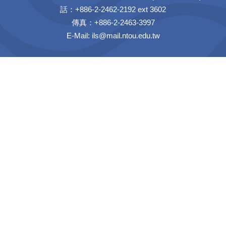
話：+886-2-2462-2192 ext 3602
傳真：+886-2-2463-3997
E-Mail:
ils@mail.ntou.edu.tw