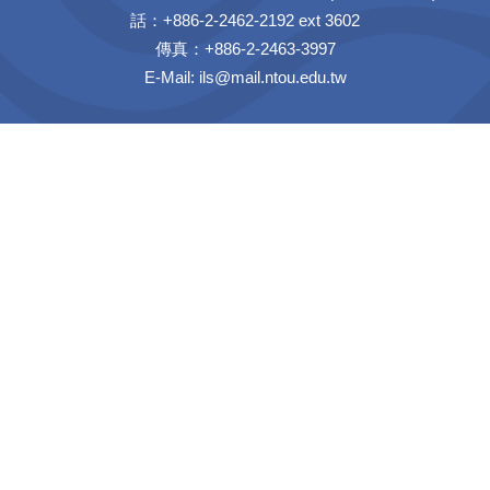
話：+886-2-2462-2192 ext 3602
傳真：+886-2-2463-3997
E-Mail:
ils@mail.ntou.edu.tw