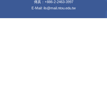
傳真：+886-2-2463-3997
E-Mail:
ils@mail.ntou.edu.tw