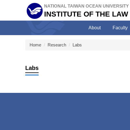
Jump
NATIONAL TAIWAN OCEAN UNIVERSITY
to
INSTITUTE OF THE LAW
the
main
About
Faculty
content
block
Home
Research
Labs
Labs