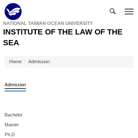
Jump
to
the
NATIONAL TAIWAN OCEAN UNIVERSITY
main
INSTITUTE OF THE LAW OF THE
content
block
SEA
Home
Admission
Admission
Bachelor
Master
Ph.D