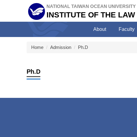
Jump
NATIONAL TAIWAN OCEAN UNIVERSITY
to
INSTITUTE OF THE LAW
the
main
About
Faculty
content
block
Home
Admission
Ph.D
Ph.D