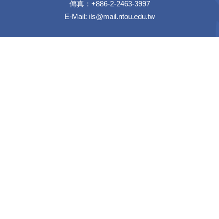
傳真：+886-2-2463-3997
E-Mail:
ils@mail.ntou.edu.tw