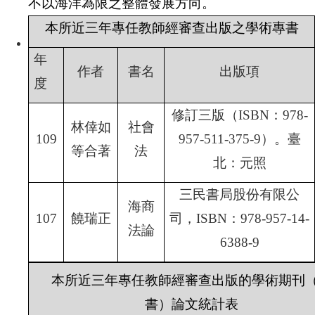
不以海洋為限之整體發展方向。
本所近三年專任教師經審查出版之學術專書
年
作者
書名
出版項
度
修訂三版（ISBN
：978-
林倖如
社會
109
957-511-375-9
）。臺
等合著
法
北：元照
三民書局股份有限公
海商
107
饒瑞正
司，ISBN
：978-957-14-
法論
6388-9
本所近三年專任教師經審查出版的學術期刊
書）論文統計表