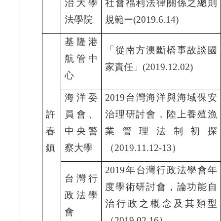
治大學
社會福利法律關係之總則
法學院
規範ー(2019.6.14)
基隆港
「從南方澳斷橋事故談國
航管中
家責任」(2019.12.02)
心
海洋委
2019
台灣海洋與海域保安
許
員會、
治理研討會，陸上養殖漁
春
中央警
業管理法制初探
鎮
察大學
（2019.11.12-13
）
2019
年台灣行政法學會年
台灣行
度學術研討會，論功能自
政法學
治行政之概念及其類型
會
（2019.02.16
）