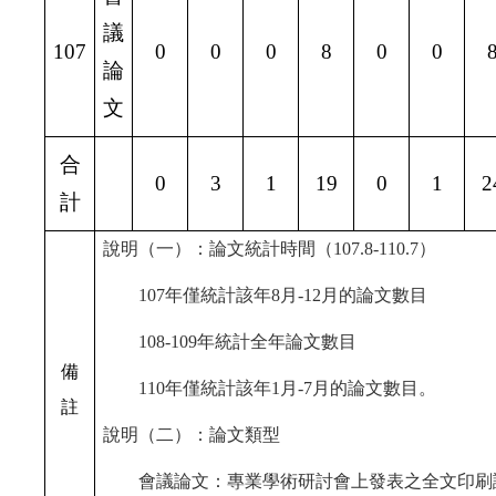
議
107
0
0
0
8
0
0
論
文
合
0
3
1
19
0
1
2
計
說明（一）：論文統計時間（107.8-110.7）
107
年僅統計該年8月-12月的論文數目
108-109
年統計全年論文數目
備
110
年僅統計該年1月-7月的論文數目。
註
說明（二）：論文類型
會議論文：專業學術研討會上發表之全文印刷