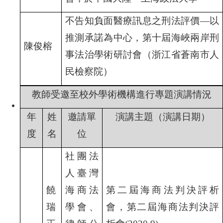
不告知負面醫療訊息之刑法評價—以
推測承諾為中心，第十屆海峽兩岸刑
陳俊榕
事法治學術研討會（浙江省蒼南市人
民檢察院）
教師受邀至校外學術機構進行專題演講情況
年
姓
邀請單
演講主題（演講日期）
度
名
位
社團法
人臺灣
饒
海商法
第二屆海商法判決評析
瑞
學會、
會，第二屆海商法判決評