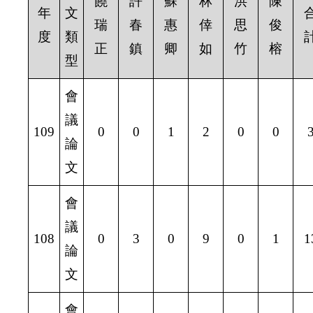
饒
許
蘇
林
洪
陳
年
文
瑞
春
惠
倖
思
俊
度
類
正
鎮
卿
如
竹
榕
型
會
議
109
0
0
1
2
0
0
論
文
會
議
108
0
3
0
9
0
1
1
論
文
會