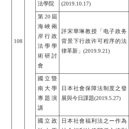
法學院
(2019.10.17)
第20
屆
海峽兩
評宋華琳教授「电子政务
岸行政
108
背景下行政许可程序的法
法學學
律革新」(2019.9.21)
術研討
會
國立暨
南大學
日本社會保障法制度之發
專題演
展與今日課題(2019.5.27)
講
國立政
日本社會福利法之ー作為