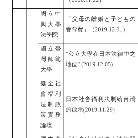
國立中
「父母の離婚と子どもの
興大學
養育費」（2019.12.01
）
法學院
國立臺
”
公立大學在日本法律中之
灣師範
地位” (2019.12.05)
大學
健全社
會福利
日本社會福利法制給台灣
法制政
的啟示(2019.11.29)
策實務
論壇